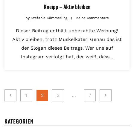
Kneipp – Aktiv bleiben
by
Stefanie Kämmerling
Keine Kommentare
Dieser Beitrag enthält unbezahlte Werbung!
Aktiv bleiben, trotz Muskelkater! Genau das ist
der Slogan dieses Beitrags. Wer uns auf
Instagram verfolgt hat, der weiß, dass...
Seitennummerierung
1
2
3
…
7
der
Beiträge
KATEGORIEN