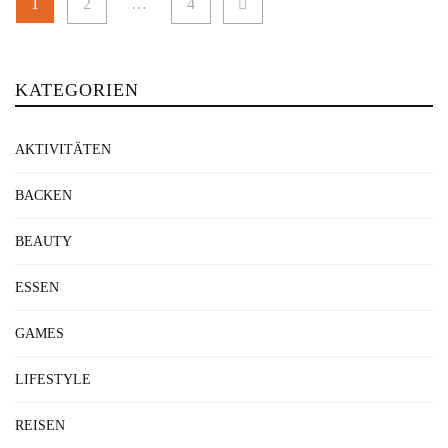
Seitennummerierung
1
2
…
4
der
Beiträge
KATEGORIEN
AKTIVITÄTEN
BACKEN
BEAUTY
ESSEN
GAMES
LIFESTYLE
REISEN