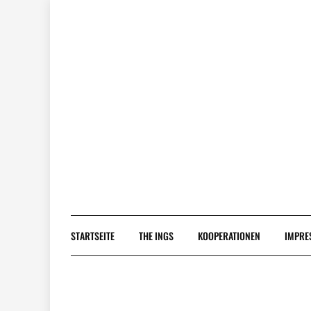
Skip
to
content
STARTSEITE
THE INGS
KOOPERATIONEN
IMPRE