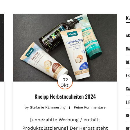
K
AK
BA
BE
ES
02
Okt.
G
Kneipp Herbstneuheiten 2024
LI
by
Stefanie Kämmerling
Keine Kommentare
RE
[unbezahlte Werbung / enthält
Produktplatzierung] Der Herbst steht
RE