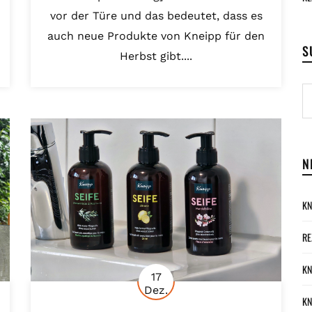
vor der Türe und das bedeutet, dass es
auch neue Produkte von Kneipp für den
S
Herbst gibt....
N
KN
RE
KN
17
Dez.
KN