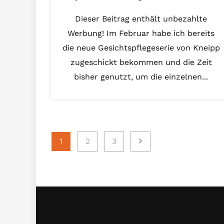
Dieser Beitrag enthält unbezahlte
Werbung! Im Februar habe ich bereits
die neue Gesichtspflegeserie von Kneipp
zugeschickt bekommen und die Zeit
bisher genutzt, um die einzelnen...
Seitennummerierung
1
2
3
der
Beiträge