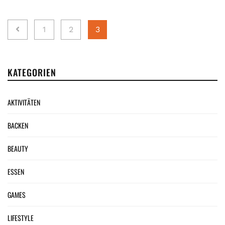
Seitennummerierung
1
2
3
der
Beiträge
KATEGORIEN
AKTIVITÄTEN
BACKEN
BEAUTY
ESSEN
GAMES
LIFESTYLE