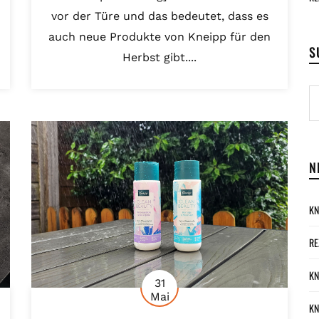
vor der Türe und das bedeutet, dass es
auch neue Produkte von Kneipp für den
S
Herbst gibt....
N
KN
RE
KN
31
Mai
KN