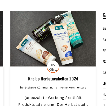
K
AK
BA
BE
ES
02
Okt.
G
Kneipp Herbstneuheiten 2024
LI
by
Stefanie Kämmerling
Keine Kommentare
RE
[unbezahlte Werbung / enthält
Produktplatzierung] Der Herbst steht
RE