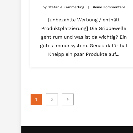
by
Stefanie Kämmerling
Keine Kommentare
[unbezahlte Werbung / enthält
Produktplatzierung] Die Grippewelle
geht rum und was ist da wichtig? Ein
gutes Immunsystem. Genau dafür hat
Kneipp ein paar Produkte auf...
Seitennummerierung
1
2
der
Beiträge