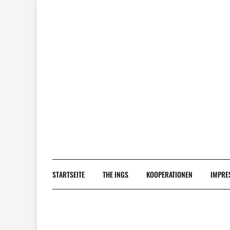
Skip
to
content
STARTSEITE
THE INGS
KOOPERATIONEN
IMPRE