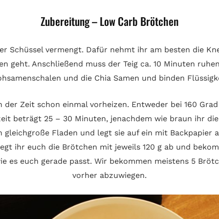
Zubereitung – Low Carb Brötchen
iner Schüssel vermengt. Dafür nehmt ihr am besten die Kn
en geht. Anschließend muss der Teig ca. 10 Minuten ruhen. 
ohsamenschalen und die Chia Samen und binden Flüssigke
n der Zeit schon einmal vorheizen. Entweder bei 160 Grad
zeit beträgt 25 – 30 Minuten, jenachdem wie braun ihr di
in gleichgroße Fladen und legt sie auf ein mit Backpapier 
iegt ihr euch die Brötchen mit jeweils 120 g ab und beko
 wie es euch gerade passt. Wir bekommen meistens 5 Bröt
vorher abzuwiegen.