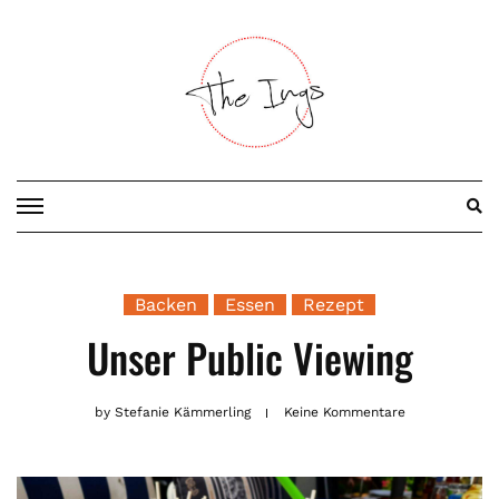
Skip
to
content
Backen
Essen
Rezept
Unser Public Viewing
by
Stefanie Kämmerling
Keine Kommentare