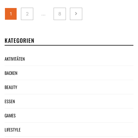
Seitennummerierung
1
2
…
8
der
Beiträge
KATEGORIEN
AKTIVITÄTEN
BACKEN
BEAUTY
ESSEN
GAMES
LIFESTYLE