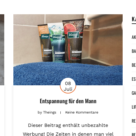
K
AK
BA
BE
ES
08
Juli
G
Entspannung für den Mann
LI
by
Theings
Keine Kommentare
RE
Dieser Beitrag enthält unbezahlte
Werbung! Die Zeiten in denen man viel
RE