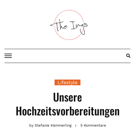
Skip
to
content
Lifestyle
Unsere
Hochzeitsvorbereitungen
by
Stefanie Kämmerling
5 Kommentare