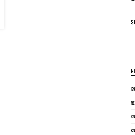
S
N
KN
RE
KN
KN