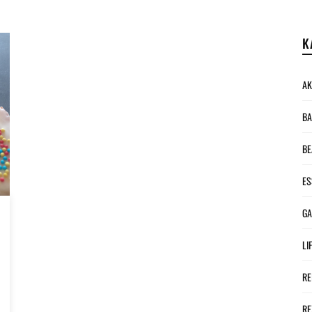
K
AK
BA
BE
ES
G
LI
RE
RE