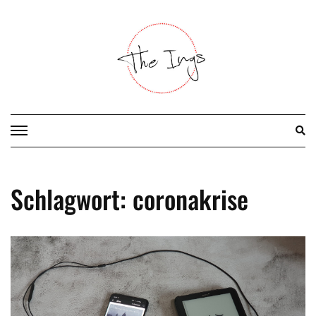
Skip
to
content
Schlagwort:
coronakrise