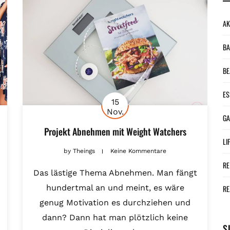
AK
BA
BE
ES
15
Nov.
G
Projekt Abnehmen mit Weight Watchers
LI
by
Theings
Keine Kommentare
RE
Das lästige Thema Abnehmen. Man fängt
hundertmal an und meint, es wäre
RE
genug Motivation es durchziehen und
dann? Dann hat man plötzlich keine
S