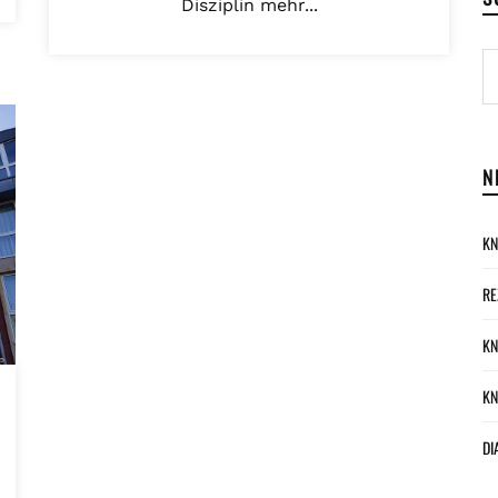
Disziplin mehr...
N
KN
RE
KN
KN
DI