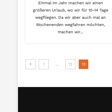
Einmal im Jahr machen wir einen
größeren Urlaub, wo wir für 10-14 Tage
wegfliegen. Da wir aber auch mal an
Wochenenden wegfahren möchten,
machen wir...
Seitennummerierung
1
…
12
13
der
Beiträge