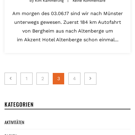
by
Kim Kämmerling
Keine Kommentare
Am morgen des 03.06.17 sind wir nach Münster
unterwegs gewesen. Zuerst 184 km Autofahrt
von Bergheim aus nach Altenberge um
im Akzent Hotel Altenberge schon einmal...
Seitennummerierung
1
2
3
4
der
Beiträge
KATEGORIEN
AKTIVITÄTEN