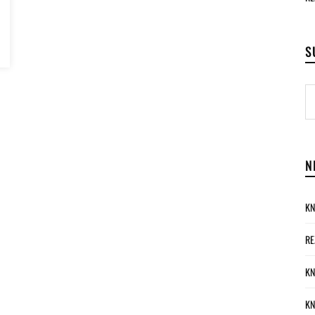
S
N
KN
RE
KN
KN