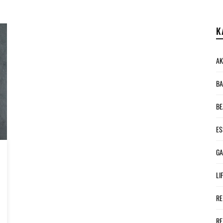
K
AK
BA
BE
ES
G
LI
RE
RE