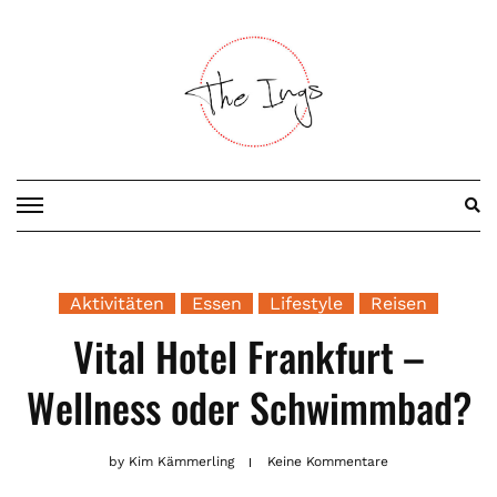
Skip
to
content
Aktivitäten
Essen
Lifestyle
Reisen
Vital Hotel Frankfurt –
Wellness oder Schwimmbad?
by
Kim Kämmerling
Keine Kommentare