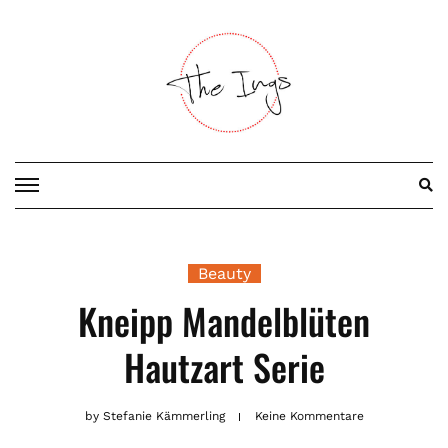
Skip
to
content
Beauty
Kneipp Mandelblüten
Hautzart Serie
by
Stefanie Kämmerling
Keine Kommentare