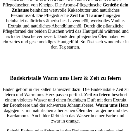
Pflegeduschen von Kneipp. Die Aroma-Pflegedusche
Genieße dein
Zuhause
beinhaltet wertvolle Kakaobutter und natürliches
Pekannussöl. Die Pflegedusche
Zeit für Träume
hingegen
beinhaltet natürliches ätherisches Lavendelöl, wertvolles Vanille-
Extrakt und natürliches Abendblumenöl. Durch die pflanzliche
Pflegeformel der beiden Duschen wird das Hautgefühl während und
nach der Dusche verbessert. Dank den pflegenden Ölen haben wir
ein zartes und geschmeidiges Hautgefühl. So lässt sich wunderbar in
den Tag starten.
Badekristalle Warm ums Herz & Zeit zu feiern
Baden gehört in der kalten Jahreszeit dazu. Die Badekristalle Zeit zu
feiern und Warm ums Herz passen perfekt.
Zeit zu feiern
beschert
einem violettes Wasser und einen fruchtigen Duft mit dem Extrakt
der Brombeere und der schwarzen Johannisbeere.
Warm ums Herz
dagegen ist mit natürlichen ätherischen Ölen der Tangerine und des
Kardamoms. Auch hier färbt sich das Wasser in einer Farbe und
zwar in orange.
Sobald Farben oder Schaum in der Badewanne vorhanden sind,