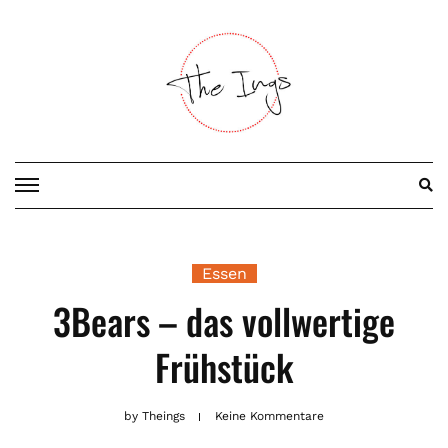
Skip
to
content
Essen
3Bears – das vollwertige
Frühstück
by
Theings
Keine Kommentare